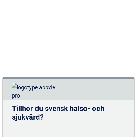
och annan information av intresse för mig via den
kontaktinformation jag lämnar. Jag kan återkalla
mitt samtycke när som helst.
Mer information om hur AbbVie hanterar dina
personupppgifter och rättigheter hittar du i vår
sekretesspolicy
https://privacy.abbvie/privacy-policies/sweden-
privacy-policy.html
Förnamn
Tillhör du svensk hälso- och
sjukvård?
Efternamn