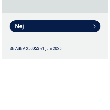
Immunologi
Hematologi
Neuroscience
Nej
Oftalmologi
Anestesi
Information
SE-ABBV-250053 v1 juni 2026
WE VALUE YOUR
Sekretesspolicy
Användarvillkor
PRIVACY
Värdeöverföring
Kontakta oss
This site uses cookies and related technologies, as
described in our
privacy notice
, for purposes that may
include site operation, analytics, enhanced user experience,
or advertising. You may choose to consent to our use of
these technologies, or manage your own preferences.
Den här hemsidan är avsedd för svensk hälso- och
sjukvårdspersonal. För mer information om AbbVie