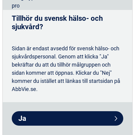
Produodopa
(foslevodopa/foskarbidopa)
Tillhör du svensk hälso- och
sjukvård?
Sidan är endast avsedd för svensk hälso- och
sjukvårdspersonal. Genom att klicka "Ja"
SE-NEUR-240001 v3, juni 2026
bekräftar du att du tillhör målgruppen och
sidan kommer att öppnas. Klickar du "Nej"
kommer du istället att länkas till startsidan på
AbbVie.se.
Våra terapiområden
Ja
Immunologi
Hematologi