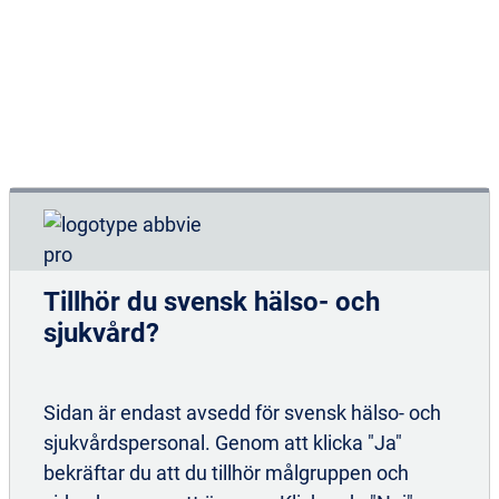
med svårkontrollerade motoriska
fluktuationer och hyperkinesi
eller dyskinesi, när tillgängliga
kombinationer av
Parkinsonmedicinering inte gett
tillfredställande resultat.
Tillhör du svensk hälso- och
sjukvård?
Sidan är endast avsedd för svensk hälso- och
sjukvårdspersonal. Genom att klicka "Ja"
Den första och enda
bekräftar du att du tillhör målgruppen och