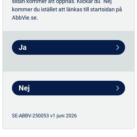
PRODUODOPA - den
första och enda
sidan kommer att öppnas. Klickar du "Nej"
subkutana infusionen
av levodopa.
kommer du istället att länkas till startsidan på
AbbVie.se.
2
Ingen operation behövs.
Ja
Nej
Kontinuerlig behandling
Med PRODUODOPA får patienten
SE-ABBV-250053 v1 juni 2026
kontinuerlig behandling
och
jämförbar
2
effekt
med Duodopa.