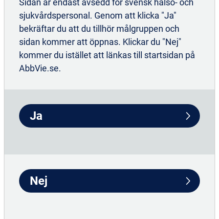
Sidan är endast avsedd för svensk hälso- och
sjukvårdspersonal. Genom att klicka "Ja"
bekräftar du att du tillhör målgruppen och
sidan kommer att öppnas. Klickar du "Nej"
kommer du istället att länkas till startsidan på
AbbVie.se.
Mer om säkerhetsdata
Ja
*
Första linjens KLL behandling, Venclyxto +
obinutuzumab tidsbestämd behandling i ett år.
Andra linjens KLL behandling, Venclyxto + Rituximab
Nej
tidsbestämd behandling i två år.