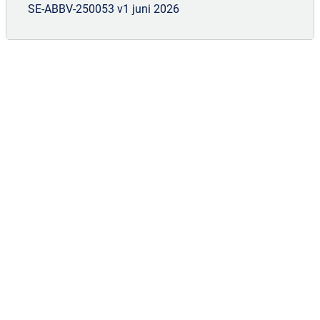
SE-ABBV-250053 v1 juni 2026
Vill du hålla dig informerad om nyheter
och inbjudningar från AbbVie
Hematologi?
Prenumerera på nyheter och
inbjudningar
Vill du veta mer om Venclyxto?