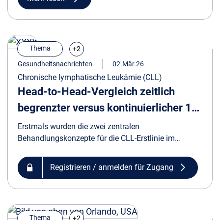
Thema
+2
Gesundheitsnachrichten
02.Mär.26
Chronische lymphatische Leukämie (CLL)
Head-to-Head-Vergleich zeitlich
begrenzter versus kontinuierlicher 1L-
Therapien
Erstmals wurden die zwei zentralen
Behandlungskonzepte für die CLL-Erstlinie im
Rahmen einer Phase-III-Studie im direkten Vergleich
untersucht.
Registrieren / anmelden für Zugang
Thema
+2