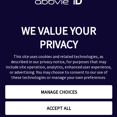
Onkologie
Neurologie
HCV
Ophthalmologie
WE VALUE YOUR
Urologie
PRIVACY
Zusätzliche Informationen
Impressum
This site uses cookies and related technologies, as
Datenschutzerklärung
described in our
privacy notice
, for purposes that may
Nutzungsbedingungen
include site operation, analytics, enhanced user experience,
or advertising. You may choose to consent to our use of
Kontaktinformation
these technologies or manage your own preferences.
Sitemap
MANAGE CHOICES
ACCEPT ALL
AbbVie Deutschland: © 2026 AbbVie Deutschland GmbH & Co. KG