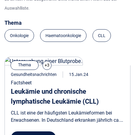
Auswahlliste.
Thema
Onkologie
Haematoonkologie
CLL
Thema
+3
Gesundheitsnachrichten
15.Jan.24
Factsheet
Leukämie und chronische
lymphatische Leukämie (CLL)
CLL ist eine der häufigsten Leukämieformen bei
Erwachsenen. In Deutschland erkranken jährlich ca.
5000 Menschen an CLL. Das Factsheet bietet einen
informativen Kurzüberblick der Erkrankung.