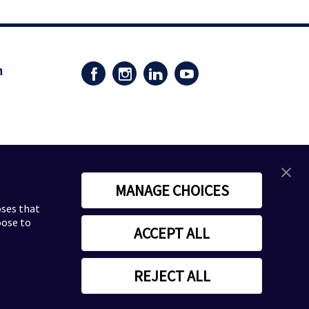
n
MANAGE CHOICES
oses that
oose to
ACCEPT ALL
and GmbH & Co. KG
REJECT ALL