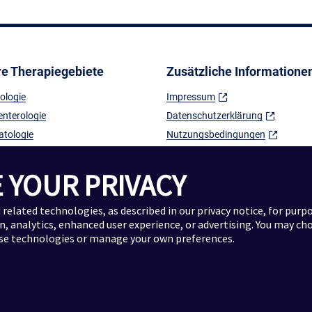
e Therapiegebiete
Zusätzliche Informatione
ologie
Impressum
enterologie
Datenschutzerklärung
tologie
Nutzungsbedingungen
gie
Kontaktinformation
ogie
Sitemap
 YOUR PRIVACY
d related technologies, as described in our
privacy notice
, for purp
lmologie
n, analytics, enhanced user experience, or advertising. You may ch
e
ese technologies or manage your own preferences.
AbbVie Deutschland: © 2026 AbbVie Deutschl