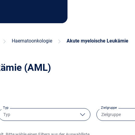
Haematoonkologie
Akute myeloische Leukämie
kämie (AML)
Typ
Zielgruppe
hlt. Bitte wähle einen Filtern aus der Auswahlliste.