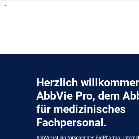
direkt
zum
Hauptinhalt
Herzlich willkommen
AbbVie Pro, dem Ab
für medizinisches
Fachpersonal.
AbbVie ist ein forschendes BioPharma-Unterne