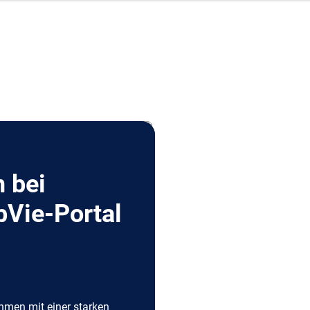
 bei
bVie-Portal
hmen mit einer starken