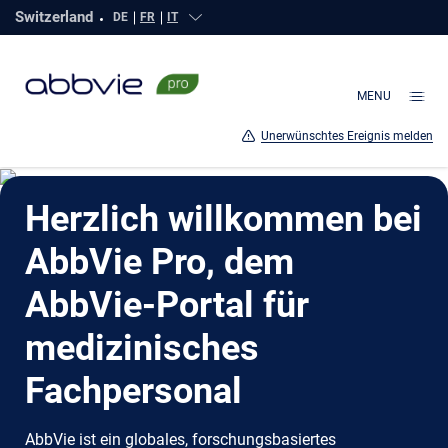
Switzerland
DE
FR
IT
Click to open countries
German
Language
Page
MENU
Unerwünschtes Ereignis melden
Herzlich willkommen bei
AbbVie Pro, dem
AbbVie-Portal für
medizinisches
Fachpersonal
AbbVie ist ein globales, forschungsbasiertes