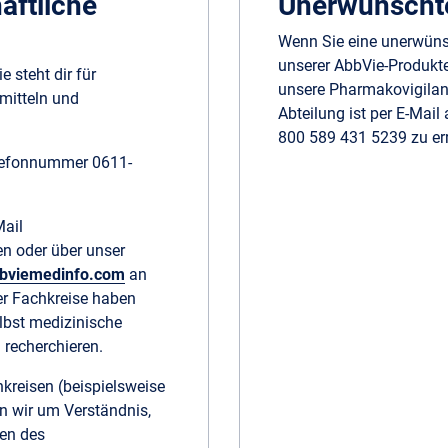
aftliche
Unerwünschte
Wenn Sie eine unerwüns
unserer AbbVie-Produkte
 steht dir für
unsere Pharmakovigilan
mitteln und
Abteilung ist per E-Mail
800 589 431 5239 zu er
Telefonnummer 0611-
Mail
n oder über unser
bviemedinfo.com
an
er Fachkreise haben
lbst medizinische
 recherchieren.
kreisen (beispielsweise
en wir um Verständnis,
men des