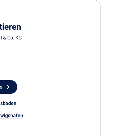
tieren
 & Co. KG
e
esbaden
dwigshafen