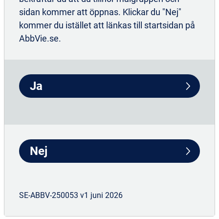
sidan kommer att öppnas. Klickar du "Nej"
Min vårdväg
kommer du istället att länkas till startsidan på
Hör av dig till oss om du vill veta mer om
AbbVie.se.
materialet Min vårdväg
Ja
Nej
SE-ABBV-250053 v1 juni 2026