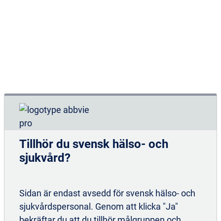
– Det känns som att vi nu satt en sten i rullning och
det är glädjande att vi är flera som jobbar mot
samma mål. Om fler patienter kan få rätt vård i tid är
det inte bara en vinst för den enskilde utan även för
vården och samhället, avslutar Helena Elliott.
29-04-2022
Tillhör du svensk hälso- och
sjukvård?
Sidan är endast avsedd för svensk hälso- och
sjukvårdspersonal. Genom att klicka "Ja"
bekräftar du att du tillhör målgruppen och