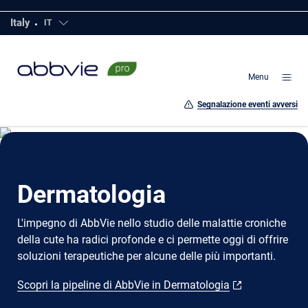
Vai
Italy
IT
Click to open countries
al
contenuto
della
Menu
pagina
Segnalazione eventi avversi
Dermatologia
L'impegno di AbbVie nello studio delle malattie croniche
della cute ha radici profonde e ci permette oggi di offrire
soluzioni terapeutiche per alcune delle più importanti.
Scopri la pipeline di AbbVie in Dermatologia