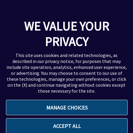
Reumatologia
Neuroscienze
Oncologia ed Ematologia
WE VALUE YOUR
Virologia
Oftalmologia
PRIVACY
Altre Informazioni
This site uses cookies and related technologies, as
described in our
privacy notice
, for purposes that may
include site operation, analytics, enhanced user experience,
Privacy & Cookie Policy
or advertising. You may choose to consent to our use of
Avvisi legali e responsabilità
these technologies, manage your own preferences, or click
Accessibilità
on the (X) and continue navigating without cookies except
those necessary for the site.
Contatti e Servizi
Segnalazione eventi avversi
MANAGE CHOICES
FAQ
ACCEPT ALL