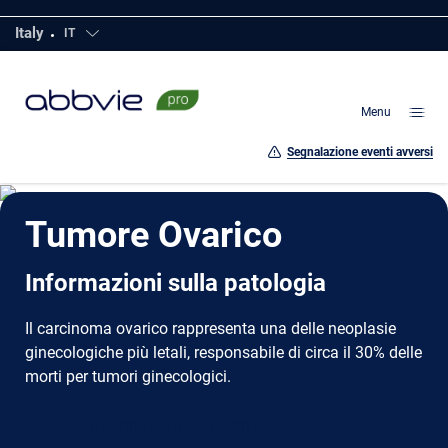
Vai
Italy
IT
Click to open countries
al
contenuto
della
Menu
pagina
Segnalazione eventi avversi
Tumore Ovarico
Informazioni sulla patologia
Il carcinoma ovarico rappresenta una delle neoplasie
ginecologiche più letali, responsabile di circa il 30% delle
morti per tumori ginecologici.
Informazioni sui nostri prodotti