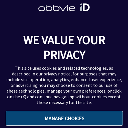
Gastroenterologia
Dermatologia
Reumatologia
Neuroscienze
Oncologia ed Ematologia
WE VALUE YOUR
Virologia
Oftalmologia
PRIVACY
Altre Informazioni
This site uses cookies and related technologies, as
described in our
privacy notice
, for purposes that may
include site operation, analytics, enhanced user experience,
Privacy & Cookie Policy
or advertising. You may choose to consent to our use of
Avvisi legali e responsabilità
these technologies, manage your own preferences, or click
Accessibilità
on the (X) and continue navigating without cookies except
those necessary for the site.
Contatti e Servizi
Segnalazione eventi avversi
MANAGE CHOICES
FAQ