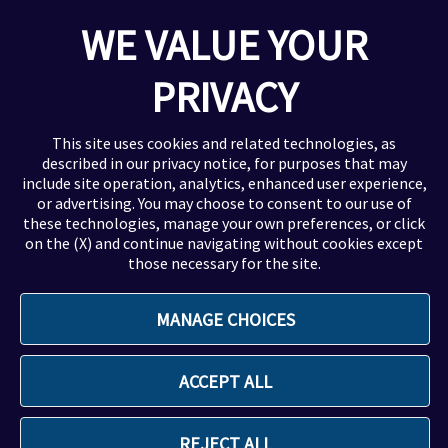
Oncologia ed Ematologia
WE VALUE YOUR
Virologia
Oftalmologia
PRIVACY
Altre Informazioni
This site uses cookies and related technologies, as
described in our
privacy notice
, for purposes that may
include site operation, analytics, enhanced user experience,
Privacy & Cookie Policy
or advertising. You may choose to consent to our use of
Avvisi legali e responsabilità
these technologies, manage your own preferences, or click
Accessibilità
on the (X) and continue navigating without cookies except
those necessary for the site.
Contatti e Servizi
Segnalazione eventi avversi
MANAGE CHOICES
FAQ
ACCEPT ALL
REJECT ALL