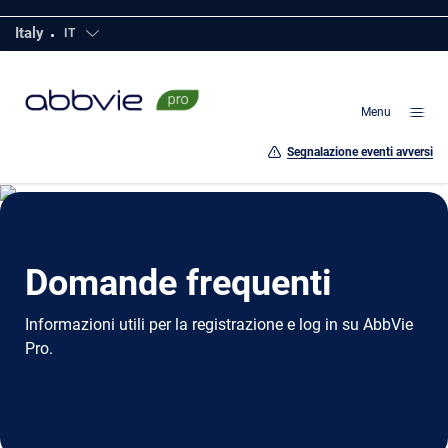
Vai
Italy
IT
Click to open countries
al
contenuto
della
Menu
pagina
Segnalazione eventi avversi
Domande frequenti
Informazioni utili per la registrazione e log in su AbbVie
Pro.