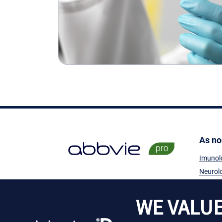
As no
Imunol
Neurol
Oncolo
Virolog
WE VALUE