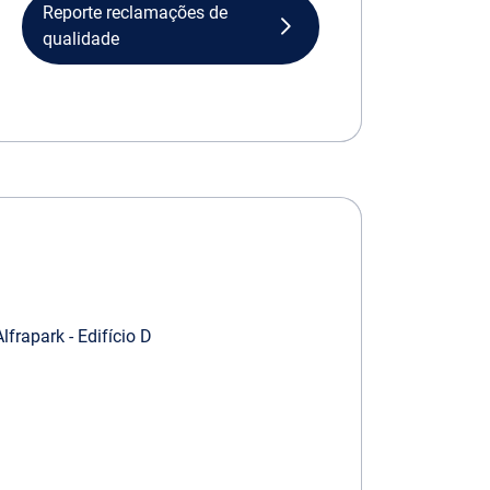
Reporte reclamações de
qualidade
lfrapark - Edifício D