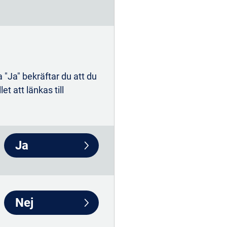
Mer om säkerhet
 "Ja" bekräftar du att du
t att länkas till
H 63,3 % vs 25,9 % med placebo;
p<0,0001). Kliniskt
-EXCEL 32 % vs 20 % med placebo; p<0,01). **Klinisk
ENDURE 46 % med 30 mg, 36 % med 15 mg vs 14 % med
Ja
; p<0,001 och vid CD SES‑CD delpoäng på 0 för
cebo; nominellt p<0,001).
Nej