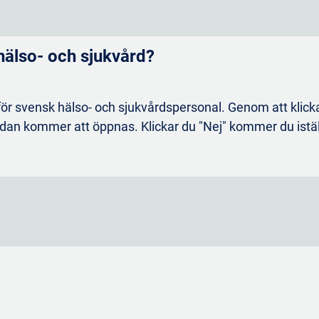
patientpopulationer.
 hälso- och sjukvård?
Mer om dosering vid UC
ör svensk hälso- och sjukvårdspersonal. Genom att klicka
Mer om dosering vid CD
dan kommer att öppnas. Klickar du "Nej" kommer du iställe
score vid UC (U-ACHIEVE 60,1 % vs 27,3 % med placebo och U-ACCOMPLIS
rån baseline) vid CD (U-EXCEED 33 % vs 12 % med placebo; p<0,001 och U
0 mg, 42,3 % med 15 mg vs 12,1 % med placebo; p<0,001 och vid CD (U-
1 (U-ACHIEVE 61,6 % med 30 mg, 48,7 % med 15 mg vs 14,5 % med placebo
 vid baseline (U-ENDURE 24 % med 30 mg, 13 % med 15 mg vs 4 % med pla