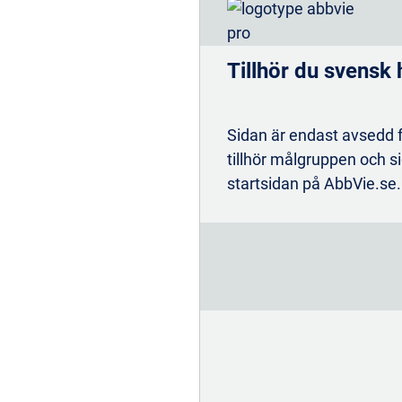
Tillhör du svensk
Mer om effektdata vid UC
Sidan är endast avsedd f
Mer om effektdata vid CD
tillhör målgruppen och si
startsidan på AbbVie.se.
*Symtomatisk respons per partiellt anpassad Mayo 
svar CR-100 (minskning på minst 100 poäng av CDAI f
remission vecka 52 vid UC (U-ACHIEVE 51,7 % med 3
placebo; p<0,001). †Slemhinneläkning vid UC ESS 0/
ulcererad yta hos patienter med SES‑CD delpoäng ≥ 1
Referens: