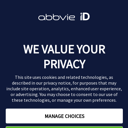
Glaucoma
Informações adicionais
Política de Privacidade
Termos de Uso
Fale conosco
WE VALUE YOUR
Este website destina-se apenas a profissionais de saúde do
PRIVACY
Brasil
This site uses cookies and related technologies, as
BR-ABBV-240304. 04/2026.
described in our
privacy notice
, for purposes that may
include site operation, analytics, enhanced user experience,
or advertising. You may choose to consent to our use of
these technologies, or manage your own preferences.
Copyright ©2024 AbbVie Brasil.
MANAGE CHOICES