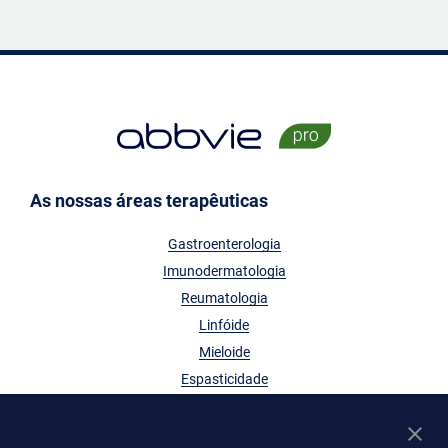
As nossas áreas terapêuticas
Gastroenterologia
Imunodermatologia
Reumatologia
Linfóide
Mieloide
Espasticidade
Enxaqueca Crônica
Doença do Olho Seco (DOS)