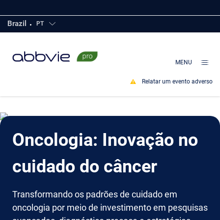
Ir
Brazil
para
PT
Click to open countries
o
conteúdo
MENU
principal
Relatar um evento adverso
Oncologia: Inovação no
cuidado do câncer
Transformando os padrões de cuidado em
oncologia por meio de investimento em pesquisas