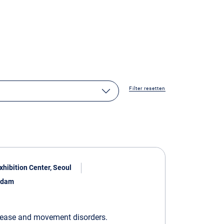
Filter resetten
hibition Center, Seoul
rdam
isease and movement disorders.