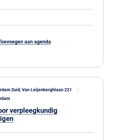
Toevoegen aan agenda
rdam Zuid, Van Leijenberghlaan 221
erdam
oor verpleegkundig
digen