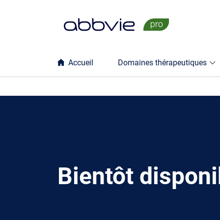
Passer
au
contenu
principal
Accueil
Domaines thérapeutiques
des
événements
et
formations
Bientôt disponi