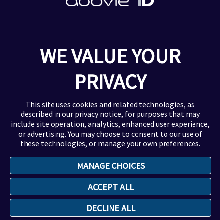
Notre site institutionnel
Nous contacter
Politique de confidentialité
WE VALUE YOUR
Mentions légales
Déclaration d'accessibilité
PRIVACY
This site uses cookies and related technologies, as
described in our
privacy notice
, for purposes that may
Ce site est destiné aux professionnels de
include site operation, analytics, enhanced user experience,
santé exerçant en France
or advertising. You may choose to consent to our use of
these technologies, or manage your own preferences.
Copyright © 2025 AbbVie. Tous droits réservés.
MANAGE CHOICES
FR-ABBV-250130 - 12/2025
ACCEPT ALL
DECLINE ALL