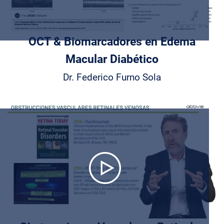
Play
Video
OCT & Biomarcadores en Edema
Macular Diabético
Dr. Federico Furno Sola
Play
Video