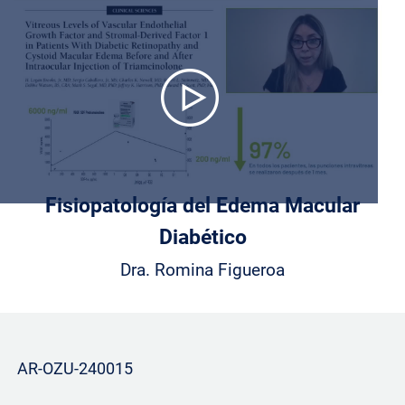
Play
Video
Fisiopatología del Edema Macular
Diabético
Dra. Romina Figueroa
AR-OZU-240015