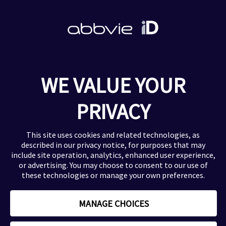
Gastroenterologie
Rheumatologie
Onkologie
Neurologie
HCV
Ophthalmologie
WE VALUE YOUR
Urologie
PRIVACY
Zusätzliche Informationen
Impressum
This site uses cookies and related technologies, as
Datenschutzerklärung
described in our
privacy notice
, for purposes that may
Nutzungsbedingungen
include site operation, analytics, enhanced user experience,
or advertising. You may choose to consent to our use of
Kontaktinformation
these technologies or manage your own preferences.
Sitemap
MANAGE CHOICES