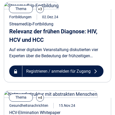
Thema
+3
Fortbildungen
02.Dez.24
StreamedUp-Fortbildung
Relevanz der frühen Diagnose: HIV,
HCV und HCC
Auf einer digitalen Veranstaltung diskutierten vier
Experten über die Bedeutung der frühzeitigen
Diagnose und adäquaten Behandlung von HCV- und
HIV-Infektionen sowie Leberzellkarzinomen.
Registrieren / anmelden für Zugang
Thema
+4
Gesundheitsnachrichten
15.Nov.24
HCV-Elimination Whitepaper