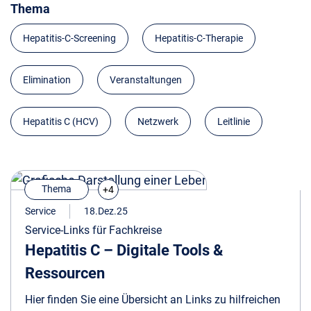
Thema
Hepatitis-C-Screening
Hepatitis-C-Therapie
Elimination
Veranstaltungen
Hepatitis C (HCV)
Netzwerk
Leitlinie
Thema
+4
Service
18.Dez.25
Service-Links für Fachkreise
Hepatitis C – Digitale Tools &
Ressourcen
Hier finden Sie eine Übersicht an Links zu hilfreichen