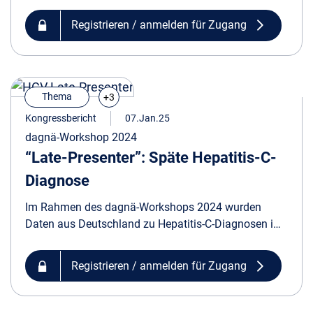
um den aktuellen Stand der HCV-Elimination zu
diskutieren und den Kurs für die kommenden Jahre
Registrieren / anmelden für Zugang
festzulegen....
Thema
+3
Kongressbericht
07.Jan.25
dagnä-Workshop 2024
“Late-Presenter”: Späte Hepatitis-C-
Diagnose
Im Rahmen des dagnä-Workshops 2024 wurden
Daten aus Deutschland zu Hepatitis-C-Diagnosen im
fortgeschrittenen Stadium der Erkrankung und die
Relevanz einer frühen HCC-Diagnose diskutiert.
Registrieren / anmelden für Zugang