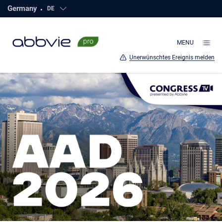
Germany
DE
Click to open countries
direkt
zum
Hauptinhalt
MENU
Unerwünschtes Ereignis melden