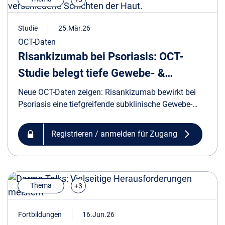
Studie
25.Mär.26
OCT-Daten
Risankizumab bei Psoriasis: OCT-
Studie belegt tiefe Gewebe- &
Gefäßnormalisierung
Neue OCT-Daten zeigen: Risankizumab bewirkt bei
Psoriasis eine tiefgreifende subklinische Gewebe-
und Gefäßnormalisierung, die über klinische Scores
hinausgeht und sich kontinuierlich fortsetzt.
Registrieren / anmelden für Zugang
Thema
+3
Fortbildungen
16.Jun.26