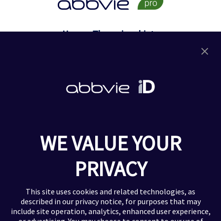
Unsere Therapiegebiete
Dermatologie
Gastroenterologie
Rheumatologie
Onkologie
Neurologie
HCV
Ophthalmologie
WE VALUE YOUR
Urologie
PRIVACY
Zusätzliche Informationen
Impressum
This site uses cookies and related technologies, as
Datenschutzerklärung
described in our
privacy notice
, for purposes that may
Nutzungsbedingungen
include site operation, analytics, enhanced user experience,